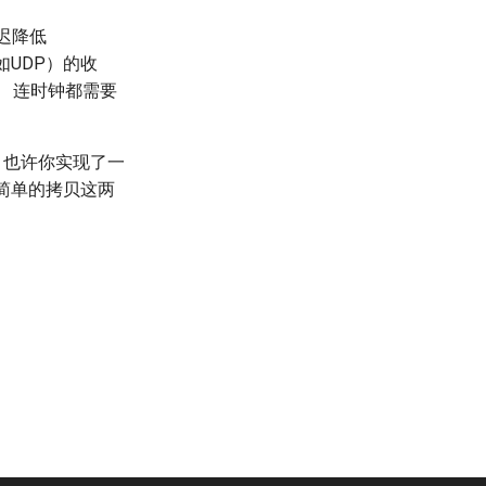
延迟降低
如UDP）的收
。 连时钟都需要
中。也许你实现了一
么简单的拷贝这两