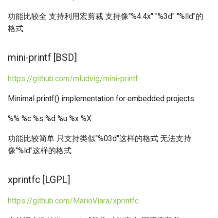
食谱 蒸菜
视频编程相关
Pkg config
Linux下的dns缓存
System函数
功能比较全 支持利用宏剪裁 支持像"%4.4x" "%3d" "%lld"的
multipass - 跨平台ubuntu虚拟
局域网设备发现协议
Linux的loglevel
格式
机环境
食谱 蛋糕
非阻塞同步技术
Strace和ltrace
Linux常用工具
用CPP程序测试C
嵌入式程序执行框架
Linux的panic和oops
mini-printf [BSD]
Unix init
食谱 酱
C
Telnet
Linux磁盘相关工具
嵌入式软件快速原型开发
U boot
https://github.com/mludvig/mini-printf
Unix网络编程
索与思考
食谱 面包
CPP
Xxd
Linux网络相关工具
Uevent
Minimal printf() implementation for embedded projects.
动态链接
树莓派相关
食谱 饭
Csharp
内核相关
Linux自带工具
%% %c %s %d %u %x %X
内核模块调试ftrace
在无MMU的Linux下编程
活动对象框架
食谱 饮品冷饮
JAVA
加壳和压缩
Locate
功能比较简单 只支持类似"%03d"这样的格式 无法支持
异步IO
像"%ld"这样的格式
嵌入式linux升级相关
用qemu和chroot调试异构
食谱 饺子
QT
动态链接
Lrzsz
rootfs
构建
食谱 饼和扒
Golang
xprintfc [LGPL]
开发辅助工具
lsof命令 用于查看处于打
用于flash的文件系统
态的文件
https://github.com/MarioViara/xprintfc
Devtools
食品与营养学
Javascript
Lvm