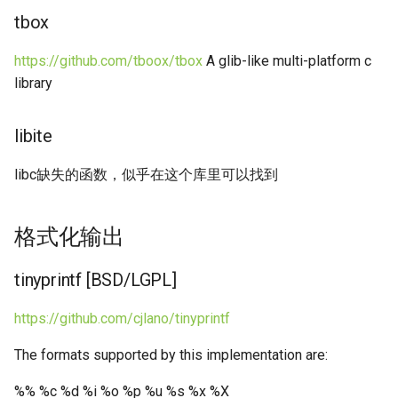
Linux学习
Markdown
tbox
食谱 快速菜
用过的药
工艺材料
Scons
Wireguard
mini-printf [BSD]
电阻
荔枝派Nano（Lichee Pi
脑机接口BCI
Errno
Linux桌面系统维护笔记
Linux device driver
Filesystem
C语言字符串处理
Python语言
Linux常用api
Pandoc
Nano）相关
https://github.com/tboox/tbox
A glib-like multi-platform c
食谱 汤
眼镜镜片
接插件
Shell脚本编程
WLAN WIFI 无线网络相关术
xprintfc [LGPL]
Expect
Snap打包方式
Linux device tree
Fontforge
C语言实现读文件超时
用python代替matlab
library
Linux文件操作
语
Transmission
Openocd
食谱 炒菜
自媒体
电路设计
Vscode技巧
Gdb
Ubuntu配置
Linux内核编译
Fuse
C语言技巧集
用python替代shell
libite
Linux文件系统
伟大wall
Wireshark
Pic开发
食谱 炒货
键盘
通讯和接口
Web压力测试工具
Git crypt
创建debian根文件系统
Linux list
Gpg
Gcc下记录函数进入退出
libc缺失的函数，似乎在这个库里可以找到
linux遇到的疑难问题
内网穿透
字符编码
Pyocd调试
食谱 炖菜
鞋的缝制工艺
Xmake
Git repo
linux 内核中各delay函数
Heredoc
Gcc相关
Linux的binfmt机制
可靠UDP传输
文件传输
Risc v
别
格式化输出
食谱 炸
高血压
多线程编程
Git
Hostapd
Gnu c匿名函数宏
Linux的local域名
网络常识
计算机稳定性测试
Rtos
Linux中WLAN（WIFI）相
tinyprintf [BSD/LGPL]
食谱 烤制甜品
装修
正则表达式
Libusb
I3wm
Mmap
Linux的键盘输入和布局
U8g2
Linux 内存屏障smp
https://github.com/cjlano/tinyprintf
食谱 烤菜
程序性能分析
Linux内存直接访问
Iperf
Popen
Linux缓存回收
Yocto
Linux usb gadget
The formats supported by this implementation are:
食谱 盖饭闷饭
编程通用
Linux内存错误检测
Iperf3
Pthread
%% %c %d %i %o %p %u %s %x %X
Linux网络调优
双核异构
Linux userspace api