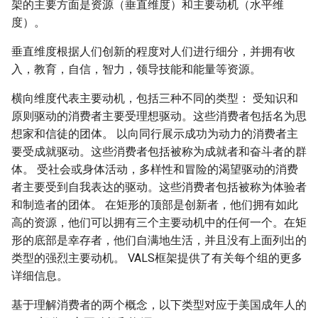
架的主要方面是资源（垂直维度）和主要动机（水平维
食谱 蒸菜
通用技术
视频编程相关
度）。
局域网设备发现协议
multipass - 跨平台ubunt
机环境
食谱 蛋糕
垂直维度根据人们创新的程度对人们进行细分，并拥有收
非阻塞同步技术
嵌入式程序执行框架
入，教育，自信，智力，领导技能和能量等资源。
Unix init
食谱 酱
C
横向维度代表主要动机，包括三种不同的类型： 受知识和
嵌入式软件快速原型开发
原则驱动的消费者主要受理想驱动。这些消费者包括名为思
索与思考
Unix网络编程
食谱 面包
CPP
想家和信徒的团体。 以向同行展示成功为动力的消费者主
要受成就驱动。这些消费者包括被称为成就者和奋斗者的群
树莓派相关
动态链接
食谱 饭
Csharp
体。 受社会或身体活动，多样性和冒险的渴望驱动的消费
者主要受到自我表达的驱动。这些消费者包括被称为体验者
活动对象框架
在无MMU的Linux下编程
食谱 饮品冷饮
JAVA
和制造者的团体。 在矩形的顶部是创新者，他们拥有如此
高的资源，他们可以拥有三个主要动机中的任何一个。在矩
用qemu和chroot调试异构
嵌入式linux升级相关
食谱 饺子
QT
形的底部是幸存者，他们自满地生活，并且没有上面列出的
rootfs
类型的强烈主要动机。 VALS框架提供了有关每个组的更多
构建
食谱 饼和扒
Golang
详细信息。
用于flash的文件系统
Devtools
食品与营养学
Javascript
基于理解消费者的两个概念，以下类型对应于美国成年人的