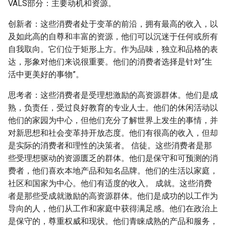
VALS部分：主要动机和资源。
Distribution
Python
创新者：这些消费者处于变革的前沿，拥有最高的收入，以
Kernel
中间件
及如此高的自尊和丰富的资源，他们可以沉迷于任何或所有
自我取向。它们位于矩形上方。作为品味，独立和品格的表
Tools
达，形象对他们来说很重要。他们的消费者选择是针对“生
活中更美好的事物”。
Userspace
思考者：这些消费者是受理想激励的高资源群体。他们是成
熟，负责任，受过良好教育的专业人士。他们的休闲活动以
他们的家园为中心，但他们充分了解世界上发生的事情，并
对新思想和社会变革持开放态度。他们有很高的收入，但却
是实际的消费者和理性的决策者。 信徒。这些消费者是那
些受理想驱动的资源匮乏的群体。他们是保守和可预测的消
费者，他们喜欢本地产品和知名品牌。他们的生活以家庭，
社区和国家为中心。他们有适度的收入。 成就。这些消费
者是那些受成就激励的高资源群体。他们是成功的以工作为
导向的人，他们从工作和家庭中获得满足感。他们在政治上
是保守的，尊重权威和现状。他们青睐成熟的产品和服务，