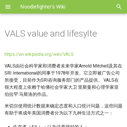
Noodlefighter's Wiki
VALS value and lifesylte
购买决策
List
20201116K210
HDR研究
做菜基本功
Efficiency
Foc
日语
Tools
音乐基础学习
在意的牌谱
白酒勾兑工艺
净水器
LDO
Golang开发嵌入式软件可
Pcb板材
DC口
PCB设计
IoT组网方式
在意的日语词汇
翻译相关工具
日常
Android source code
Linux上实现双向进程间通
Win
PE行为分析
Webassembly
AI相关
Elevator schedule
硬盘选购
可视化相关工具
压缩算法zigzag
Makefile
Docker
Gost
多目标
Clonezilla
ASCII字符画流程图工具：
A Day in the S.I.O.U
口琴谱
管道
Graph::Easy
麻将
20220916imx6ull上使用linux
菲涅尔透镜
炸猪排
厨具选购
分贝db
翻译
Android
音乐相关工具
糖类
如何优雅地拒绝装修公司
Flash器件
MCU的CPP运行环境
电子相关材料materials
PCIe
Kicad
Ble蓝牙
翻译中遇到的生词
听译练习
计算机术语
Android usb accessory
Windows中遇到的问题
Dsniff
Tools
RTOS及HAL
术语表
Cmake
Proxmox显卡直通
Ne2000
测试
Traefik
https://en.wikipedia.org/wiki/VALS
的i2c gpio驱动
路
Framebuffer驱动
UEFI启动
VALS由社会科学家和消费者未来学家Arnold Mitchell及其在
牛肉饼
发霉
开发流程
英语
Linux
歌词
膳食纤维与食品健康
Mosfet
RGB LCD时序
线材
RS232
电平
I2s
计算机术语 日语
杂碎作品
Windows技巧集
Rsa加密
libc替代
Elf文件
虚拟机相关
Openwrt
管理多个构建目标的逻辑
Snapraid
SRI International的同事于1978年开发。它立即被广告公司
Linux device tree
Excel
理论 蛋糕
投影仪
电子电路基础
Windows
谱子
所接受，目前作为SRI咨询服务部门的产品提供。 VALS在
食物GI值GL值
三极管
Arduino
绕线工艺
TRS
电路
Lora
windows的IOCP模型
反弹shell
嵌入式GUI
Gperftools
Rtsp
Linux下打包动态链接的程
graphviz - 图形绘制工具包
很大程度上依赖于哈佛社会学家大卫·里斯曼和心理学家亚
理论 面包
时间管理技巧
行业里的缩写
信息安全
模拟开关
Arm开发
胶水
USB
空间取电
Rfid
Tools
密文攻击
嵌入式裸机开发
Jemalloc
Tailscale
伯拉罕·马斯洛的作品。
Linux启动流程
Hexo
米切尔使用统计数据来确定态度和人口统计问题，这些问题
理论 饮品
木头
元件
前端技术
电容
Keil
HDMI
Spi
无文件执行程序
开发过程
Lua
Tcp
有助于将成年美国消费者分为以下九种生活方式之一：
Linux多用户管理
Imagemagick
盐饭团
洗衣服
嵌入式软硬件
开源项目
电源
Le5010开发
硬件接口定义速查
总线技术
隐写术
开源硬件
Rust
Tcpip组播
生存者（4％）：认为活着就好的人；