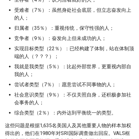
Linux学习
Markdown
食谱 快速菜
用过的药
工艺材料
待整理
电阻
荔枝派Nano（Lichee Pi
脑机接口BCI
算法
Scons
Wireguard
受难者（7％）：虽然身处社会底层，但立志奋发向上
Nano）相关
Linux常用api
Pandoc
的人；
食谱 汤
眼镜镜片
接插件
攒机相关
网络相关
Shell脚本编程
WLAN WIFI 无线网络相关
归属者（35％）：重视传统，保守性强的人；
Openocd
Linux文件操作
语
Transmission
竞争者（9％）：奋发向上但未成功的人；
食谱 炒菜
自媒体
电路设计
数据分析
脚本
Vscode技巧
Pic开发
Linux文件系统
伟大wall
Wireshark
实现目标类型（22％）：已经构建了体制，站在体制顶
食谱 炒货
键盘
通讯和接口
算法
视频图像
Web压力测试工具
端的人（？？？）；
Pyocd调试
linux遇到的疑难问题
内网穿透
字符编码
我就是我类型（5％）：比起外部世界，更重视内部自
食谱 炖菜
鞋的缝制工艺
编程
通讯和总线协议
Xmake
我的人；
Risc v
Linux的binfmt机制
可靠UDP传输
文件传输
尝试者类型（7％）：愿意尝试不同事物的人；
食谱 炸
高血压
虚拟技术
多线程编程
Rtos
Linux的local域名
网络常识
计算机稳定性测试
社会意识类型（9％）：不仅关照自身，还积极参加社
食谱 烤制甜品
装修
计算机网络
正则表达式
会事务的人；
U8g2
Linux的键盘输入和布局
综合类型（2％）：内外达到平衡统一的类型。
食谱 烤菜
软件工程
程序性能分析
Yocto
Linux缓存回收
这些问题是根据1,635名美国人及其他重要人物的样本加权
食谱 盖饭闷饭
运维相关
编程通用
得出的，他们在1980年对SRI国际调查做出回应。VALS框
双核异构
Linux网络调优